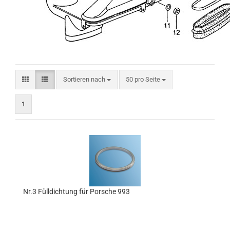
Sortieren nach
pro Seite
Sortieren nach
50 pro Seite
1
Nr.3 Fülldichtung für Porsche 993