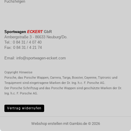
Fuchsfelgen
Sportwagen
ECKERT
GbR
Ambergstraße 3 - 86633 Neuburg/Do.
Tel.: 0 84 31 / 4 07 40
Fax: 0 84 31 / 4 21 74
Email:
info@sportwagen-eckert.com
Copyright Hinweise
Porsche, das Porsche Wappen, Carrera, Targa, Boxster, Cayenne, Tiptronic und
Tequipment sind eingetragene Marken der Dr. Ing. h.c. F. Porsche AG.
Der Porsche Schriftzug und das Porsche Wappen sind geschützte Marken der Dr.
Ing. h.c. F. Porsche AG.
Vertrag widerrufen
Webshop erstellen
mit Gambio.de © 2026