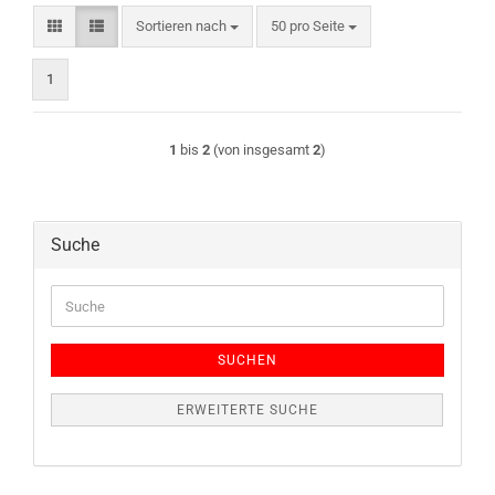
Sortieren nach
pro Seite
Sortieren nach
50 pro Seite
1
1
bis
2
(von insgesamt
2
)
Suche
Suche
SUCHEN
ERWEITERTE SUCHE