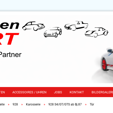
TEN
ACCESSOIRES / UHREN
JOBS
KONTAKT
BILDERGALERI
»
»
»
»
eite
928
Karosserie
928 S4/GT/GTS ab Bj.87
Tür