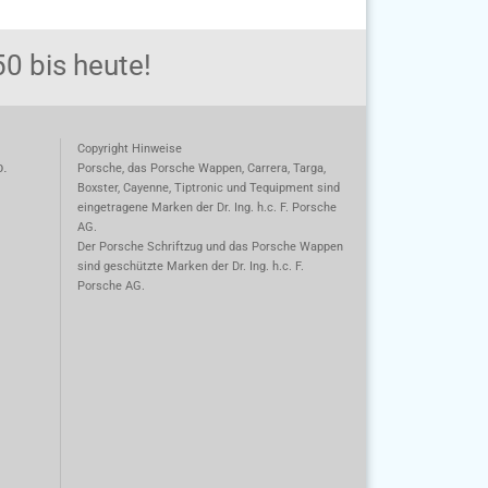
0 bis heute!
Copyright Hinweise
o.
Porsche, das Porsche Wappen, Carrera, Targa,
Boxster, Cayenne, Tiptronic und Tequipment sind
eingetragene Marken der Dr. Ing. h.c. F. Porsche
AG.
m
Der Porsche Schriftzug und das Porsche Wappen
sind geschützte Marken der Dr. Ing. h.c. F.
Porsche AG.