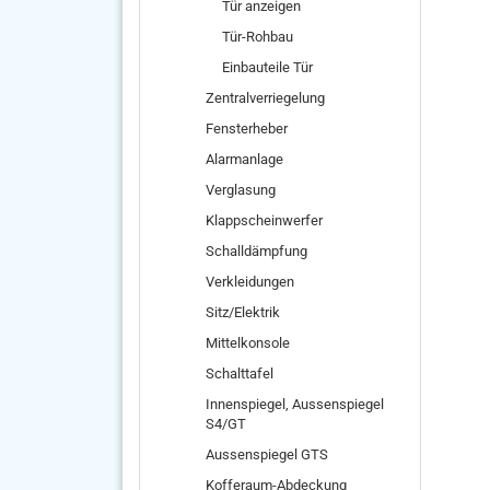
Tür anzeigen
Tür-Rohbau
Einbauteile Tür
Zentralverriegelung
Fensterheber
Alarmanlage
Verglasung
Klappscheinwerfer
Schalldämpfung
Verkleidungen
Sitz/Elektrik
Mittelkonsole
Schalttafel
Innenspiegel, Aussenspiegel
S4/GT
Aussenspiegel GTS
Kofferaum-Abdeckung