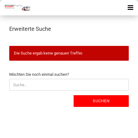
Erweiterte Suche
Die Suche ergab keine genauen Treffer.
MÖCHTEN
Möchten Sie noch einmal suchen?
SIE
NOCH
EINMAL
SUCHEN?
SUCHEN