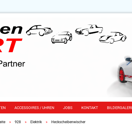
TEN
ACCESSOIRES / UHREN
JOBS
KONTAKT
BILDERGALERI
»
»
»
eite
928
Elektrik
Heckscheibenwischer