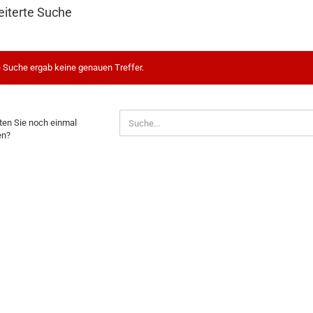
eiterte Suche
 Suche ergab keine genauen Treffer.
HTEN
en Sie noch einmal
en?
H
AL
EN?