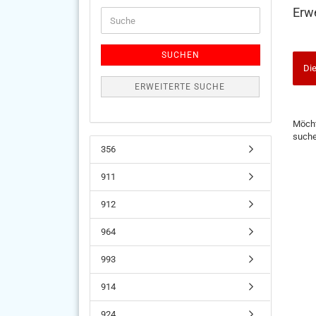
Erw
Suche
SUCHEN
Die
ERWEITERTE SUCHE
MÖC
Möcht
SIE
such
NOC
356
EINM
SUCH
911
912
964
993
914
924