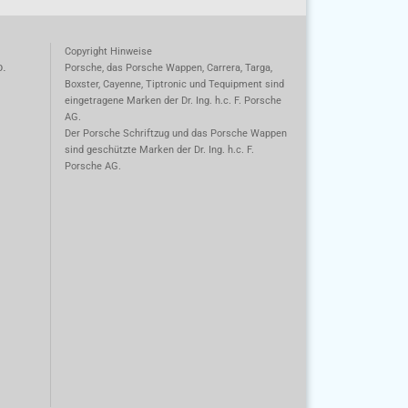
Copyright Hinweise
o.
Porsche, das Porsche Wappen, Carrera, Targa,
Boxster, Cayenne, Tiptronic und Tequipment sind
eingetragene Marken der Dr. Ing. h.c. F. Porsche
AG.
m
Der Porsche Schriftzug und das Porsche Wappen
sind geschützte Marken der Dr. Ing. h.c. F.
Porsche AG.