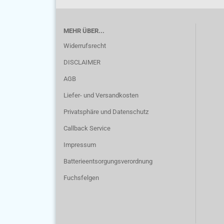
MEHR ÜBER...
Widerrufsrecht
DISCLAIMER
AGB
Liefer- und Versandkosten
Privatsphäre und Datenschutz
Callback Service
Impressum
Batterieentsorgungsverordnung
Fuchsfelgen