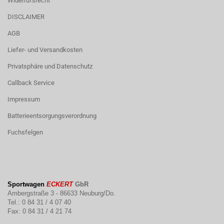
Widerrufsrecht
DISCLAIMER
AGB
Liefer- und Versandkosten
Privatsphäre und Datenschutz
Callback Service
Impressum
Batterieentsorgungsverordnung
Fuchsfelgen
Sportwagen
ECKERT
GbR
Ambergstraße 3 - 86633 Neuburg/Do.
Tel.: 0 84 31 / 4 07 40
Fax: 0 84 31 / 4 21 74