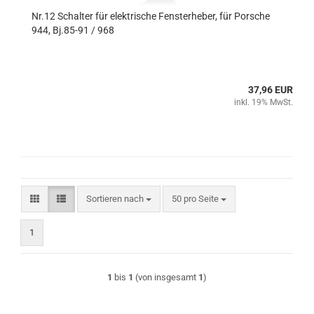
Nr.12 Schalter für elektrische Fensterheber, für Porsche
944, Bj.85-91 / 968
37,96 EUR
inkl. 19% MwSt.
Sortieren nach
pro Seite
Sortieren nach
50 pro Seite
1
1
bis
1
(von insgesamt
1
)