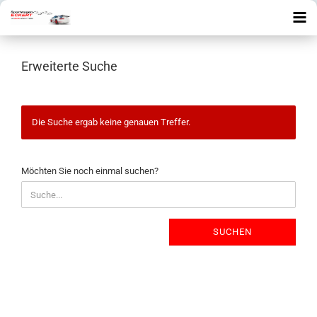
Erweiterte Suche
Die Suche ergab keine genauen Treffer.
MÖCHTEN
Möchten Sie noch einmal suchen?
SIE
NOCH
EINMAL
SUCHEN?
SUCHEN