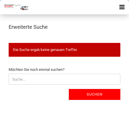
Erweiterte Suche
Die Suche ergab keine genauen Treffer.
MÖCHTEN
Möchten Sie noch einmal suchen?
SIE
NOCH
EINMAL
SUCHEN?
SUCHEN