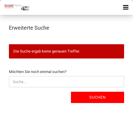
Erweiterte Suche
Die Suche ergab keine genauen Treffer.
MÖCHTEN
Möchten Sie noch einmal suchen?
SIE
NOCH
EINMAL
SUCHEN?
SUCHEN