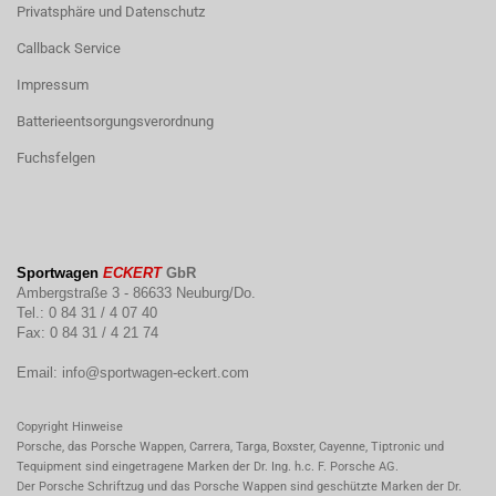
Privatsphäre und Datenschutz
Callback Service
Impressum
Batterieentsorgungsverordnung
Fuchsfelgen
Sportwagen
ECKERT
GbR
Ambergstraße 3 - 86633 Neuburg/Do.
Tel.: 0 84 31 / 4 07 40
Fax: 0 84 31 / 4 21 74
Email:
info@sportwagen-eckert.com
Copyright Hinweise
Porsche, das Porsche Wappen, Carrera, Targa, Boxster, Cayenne, Tiptronic und
Tequipment sind eingetragene Marken der Dr. Ing. h.c. F. Porsche AG.
Der Porsche Schriftzug und das Porsche Wappen sind geschützte Marken der Dr.