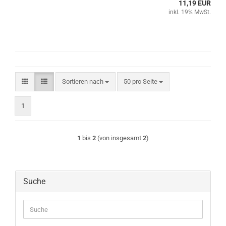
11,19 EUR
inkl. 19% MwSt.
Sortieren nach
pro Seite
Sortieren nach
50 pro Seite
1
1
bis
2
(von insgesamt
2
)
Suche
Suche