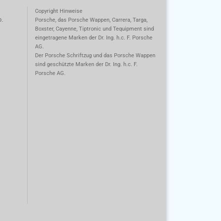
Copyright Hinweise
o.
Porsche, das Porsche Wappen, Carrera, Targa,
Boxster, Cayenne, Tiptronic und Tequipment sind
eingetragene Marken der Dr. Ing. h.c. F. Porsche
AG.
m
Der Porsche Schriftzug und das Porsche Wappen
sind geschützte Marken der Dr. Ing. h.c. F.
Porsche AG.