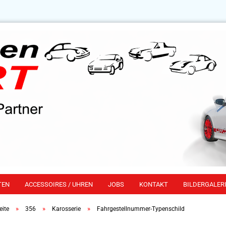
TEN
ACCESSOIRES / UHREN
JOBS
KONTAKT
BILDERGALERI
»
»
»
eite
356
Karosserie
Fahrgestellnummer-Typenschild