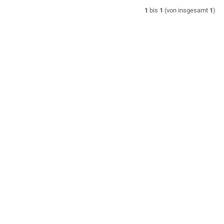
1
bis
1
(von insgesamt
1
)