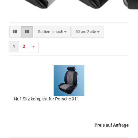
Sortieren nach
pro Seite
Sortieren nach
50 pro Seite
1
2
»
Nr.1 Sitz komplett für Porsche 911
Preis auf Anfrage