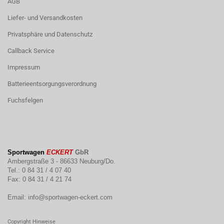
AGB
Liefer- und Versandkosten
Privatsphäre und Datenschutz
Callback Service
Impressum
Batterieentsorgungsverordnung
Fuchsfelgen
Sportwagen
ECKERT
GbR
Ambergstraße 3 - 86633 Neuburg/Do.
Tel.: 0 84 31 / 4 07 40
Fax: 0 84 31 / 4 21 74
Email:
info@sportwagen-eckert.com
Copyright Hinweise