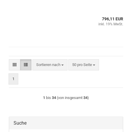
796,11 EUR
inkl. 19% MwSt.
Sortieren nach
pro Seite
Sortieren nach
50 pro Seite
1
1
bis
34
(von insgesamt
34
)
Suche