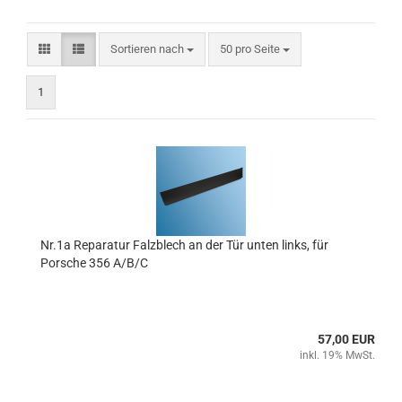
Sortieren nach
pro Seite
Sortieren nach
50 pro Seite
1
Nr.1a Reparatur Falzblech an der Tür unten links, für
Porsche 356 A/B/C
57,00 EUR
inkl. 19% MwSt.