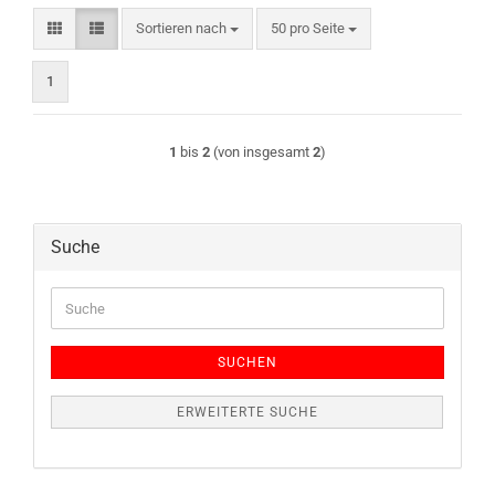
Sortieren nach
pro Seite
Sortieren nach
50 pro Seite
1
1
bis
2
(von insgesamt
2
)
Suche
Suche
SUCHEN
ERWEITERTE SUCHE