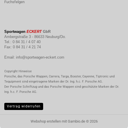
Fuchsfelgen
Sportwagen
ECKERT
GbR
Ambergstraße 3 - 86633 Neuburg/Do.
Tel.: 0 84 31 / 4 07 40
Fax: 0 84 31 / 4 21 74
Email:
info@sportwagen-eckert.com
Copyright Hinweise
Porsche, das Porsche Wappen, Carrera, Targa, Boxster, Cayenne, Tiptronic und
Tequipment sind eingetragene Marken der Dr. Ing. h.c. F. Porsche AG.
Der Porsche Schriftzug und das Porsche Wappen sind geschützte Marken der Dr.
Ing. h.c. F. Porsche AG.
Vertrag widerrufen
Webshop erstellen
mit Gambio.de © 2026