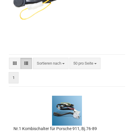
Sortieren nach
pro Seite
Sortieren nach
50 pro Seite
1
Nr.1 Kombischalter für Porsche 911, Bj.76-89