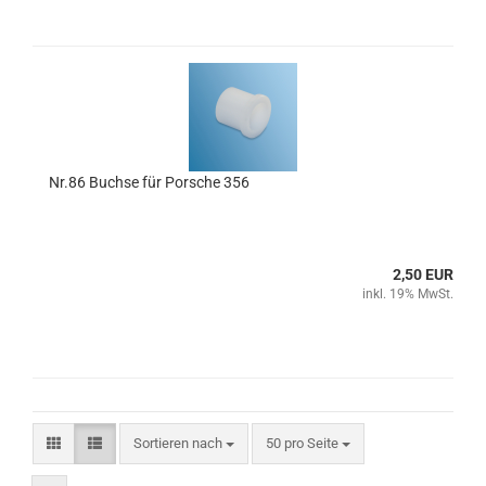
Nr.86 Buchse für Porsche 356
2,50 EUR
inkl. 19% MwSt.
Sortieren nach
pro Seite
Sortieren nach
50 pro Seite