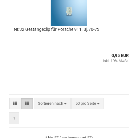
Nr.32 Gestängeclip für Porsche 911, Bj.70-73
0,95 EUR
inkl. 19% MwSt.
Sortieren nach
pro Seite
Sortieren nach
50 pro Seite
1
1
bis
27
(von insgesamt
27
)