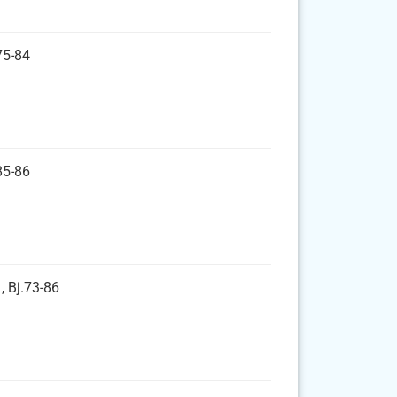
75-84
85-86
, Bj.73-86