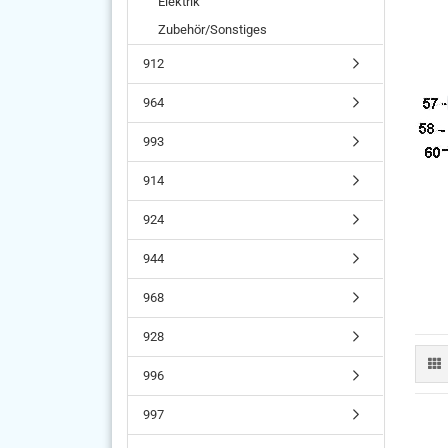
Elektrik
Zubehör/Sonstiges
912
964
993
914
924
944
968
928
996
997