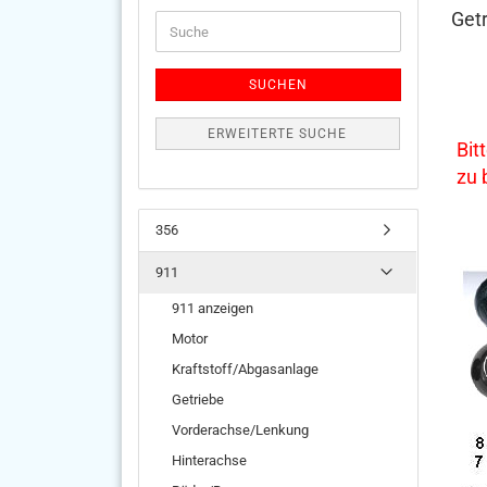
Getr
Suche
SUCHEN
ERWEITERTE SUCHE
Bit
zu
356
911
911 anzeigen
Motor
Kraftstoff/Abgasanlage
Getriebe
Vorderachse/Lenkung
Hinterachse