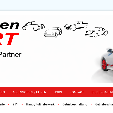
TEN
ACCESSOIRES / UHREN
JOBS
KONTAKT
BILDERGALERI
»
»
»
»
eite
911
Hand-/Fußhebelwerk
Getriebeschaltung
Getriebescha