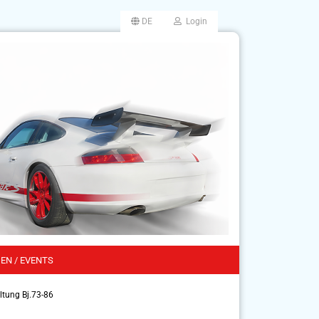
DE
Login
EN / EVENTS
ltung Bj.73-86