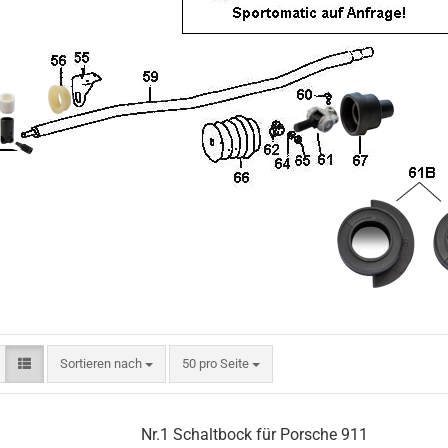
Sortieren nach
pro Seite
Sortieren nach
50 pro Seite
Nr.1 Schaltbock für Porsche 911