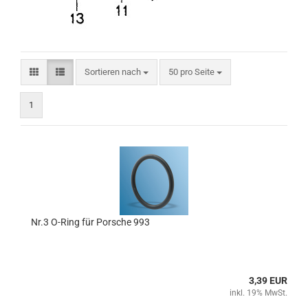
Sortieren nach
pro Seite
Sortieren nach
50 pro Seite
1
Nr.3 O-Ring für Porsche 993
3,39 EUR
inkl. 19% MwSt.