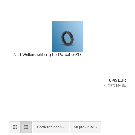
Nr.4 Wellendichtring für Porsche 993
8,45 EUR
inkl. 19% MwSt.
Sortieren nach
pro Seite
Sortieren nach
50 pro Seite