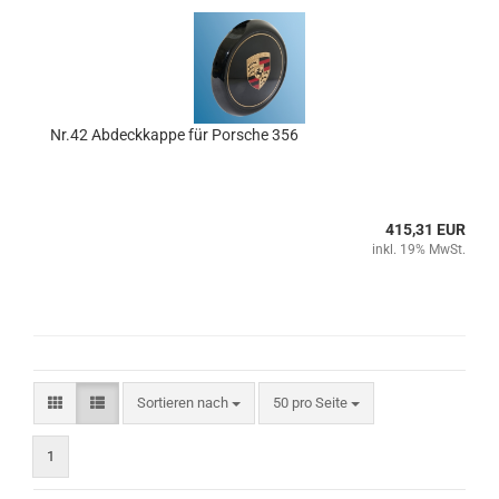
Nr.42 Abdeckkappe für Porsche 356
415,31 EUR
inkl. 19% MwSt.
Sortieren nach
pro Seite
Sortieren nach
50 pro Seite
1