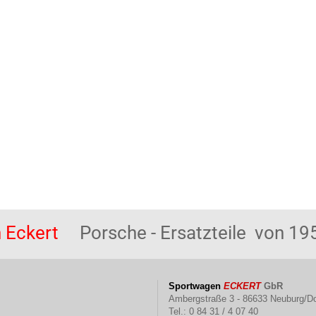
 Eckert
Porsche - Ersatzteile von 195
Sportwagen
ECKERT
GbR
Ambergstraße 3 - 86633 Neuburg/D
Tel.: 0 84 31 / 4 07 40