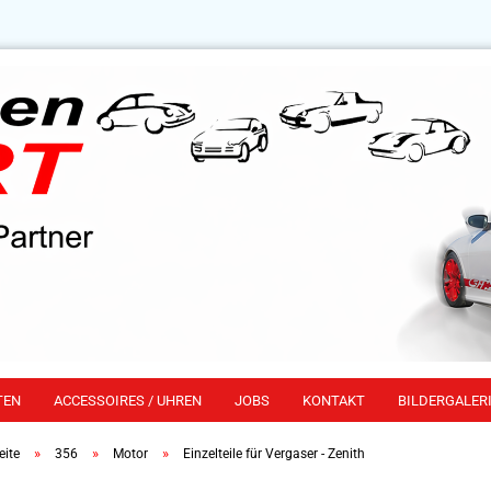
TEN
ACCESSOIRES / UHREN
JOBS
KONTAKT
BILDERGALERI
»
»
»
eite
356
Motor
Einzelteile für Vergaser - Zenith