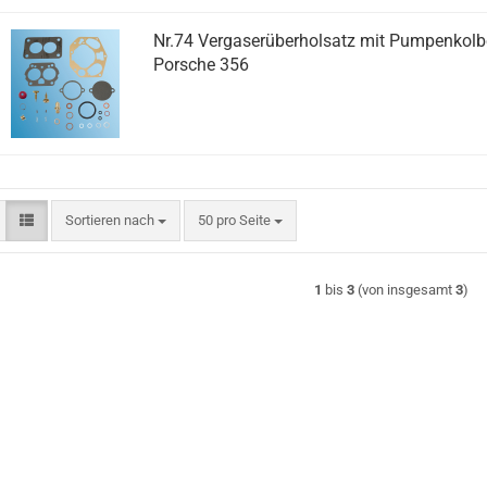
Nr.74 Vergaserüberholsatz mit Pumpenkolbe
Porsche 356
Sortieren nach
pro Seite
Sortieren nach
50 pro Seite
1
bis
3
(von insgesamt
3
)