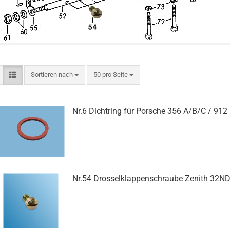
Sortieren nach
pro Seite
Sortieren nach
50 pro Seite
Nr.6 Dichtring für Porsche 356 A/B/C / 912
Nr.54 Drosselklappenschraube Zenith 32ND