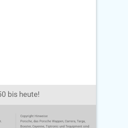
0 bis heute!
Copyright Hinweise
o.
Porsche, das Porsche Wappen, Carrera, Targa,
Boxster, Cayenne, Tiptronic und Tequipment sind