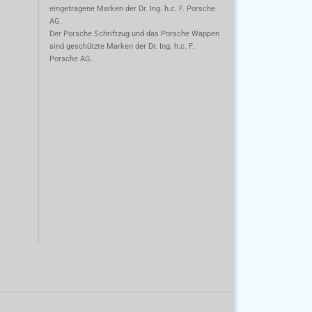
eingetragene Marken der Dr. Ing. h.c. F. Porsche
AG.
m
Der Porsche Schriftzug und das Porsche Wappen
sind geschützte Marken der Dr. Ing. h.c. F.
Porsche AG.