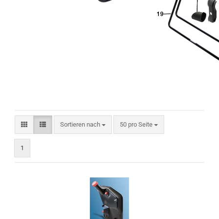
Sortieren nach
pro Seite
Sortieren nach
50 pro Seite
1