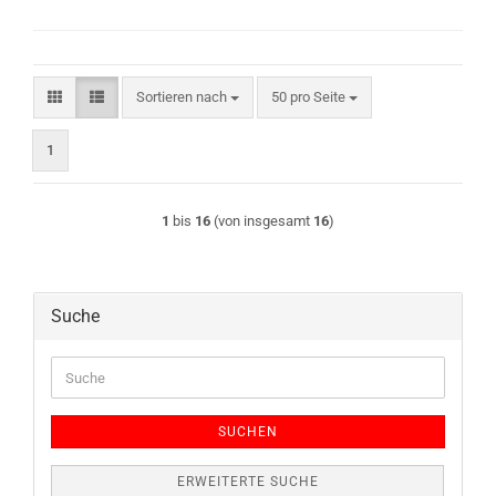
Sortieren nach
pro Seite
Sortieren nach
50 pro Seite
1
1
bis
16
(von insgesamt
16
)
Suche
Suche
SUCHEN
ERWEITERTE SUCHE