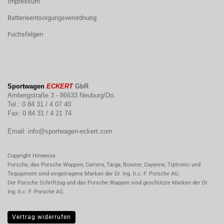
Impressum
Batterieentsorgungsverordnung
Fuchsfelgen
Sportwagen
ECKERT
GbR
Ambergstraße 3 - 86633 Neuburg/Do.
Tel.: 0 84 31 / 4 07 40
Fax: 0 84 31 / 4 21 74
Email:
info@sportwagen-eckert.com
Copyright Hinweise
Porsche, das Porsche Wappen, Carrera, Targa, Boxster, Cayenne, Tiptronic und
Tequipment sind eingetragene Marken der Dr. Ing. h.c. F. Porsche AG.
Der Porsche Schriftzug und das Porsche Wappen sind geschützte Marken der Dr.
Ing. h.c. F. Porsche AG.
Vertrag widerrufen