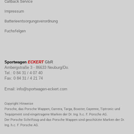
Callback Service
Impressum
Batterieentsorgungsverordnung
Fuchsfelgen
Sportwagen
ECKERT
GbR
Ambergstraße 3 - 86633 Neuburg/Do.
Tel.: 0 84 31 / 4 07 40
Fax: 0 84 31 / 4 21 74
Email:
info@sportwagen-eckert.com
Copyright Hinweise
Porsche, das Porsche Wappen, Carrera, Targa, Boxster, Cayenne, Tiptronic und
Tequipment sind eingetragene Marken der Dr. Ing. h.c. F. Porsche AG.
Der Porsche Schriftzug und das Porsche Wappen sind geschützte Marken der Dr.
Ing. h.c. F. Porsche AG.