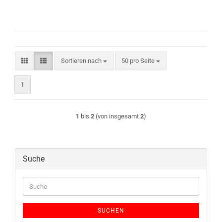
Sortieren nach
pro Seite
Sortieren nach
50 pro Seite
1
1
bis
2
(von insgesamt
2
)
Suche
Suche
SUCHEN