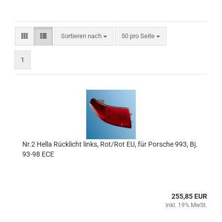
Sortieren nach
pro Seite
Sortieren nach
50 pro Seite
1
Nr.2 Hella Rücklicht links, Rot/Rot EU, für Porsche 993, Bj.
93-98 ECE
255,85 EUR
inkl. 19% MwSt.