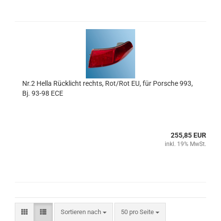
Nr.2 Hella Rücklicht rechts, Rot/Rot EU, für Porsche 993,
Bj. 93-98 ECE
255,85 EUR
inkl. 19% MwSt.
Sortieren nach
pro Seite
Sortieren nach
50 pro Seite