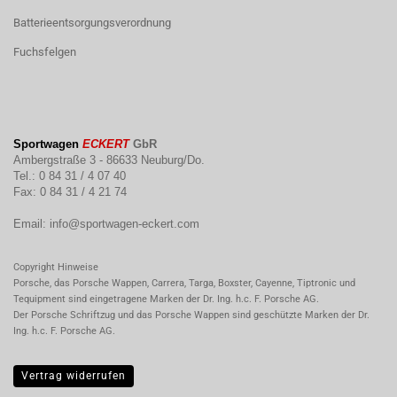
Batterieentsorgungsverordnung
Fuchsfelgen
Sportwagen
ECKERT
GbR
Ambergstraße 3 - 86633 Neuburg/Do.
Tel.: 0 84 31 / 4 07 40
Fax: 0 84 31 / 4 21 74
Email:
info@sportwagen-eckert.com
Copyright Hinweise
Porsche, das Porsche Wappen, Carrera, Targa, Boxster, Cayenne, Tiptronic und
Tequipment sind eingetragene Marken der Dr. Ing. h.c. F. Porsche AG.
Der Porsche Schriftzug und das Porsche Wappen sind geschützte Marken der Dr.
Ing. h.c. F. Porsche AG.
Vertrag widerrufen