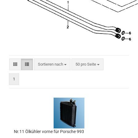
Sortieren nach
pro Seite
Sortieren nach
50 pro Seite
1
Nr.11 Ölkühler vorne für Porsche 993