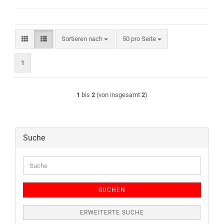
Sortieren nach
pro Seite
Sortieren nach
50 pro Seite
1
1
bis
2
(von insgesamt
2
)
Suche
Suche
SUCHEN
ERWEITERTE SUCHE