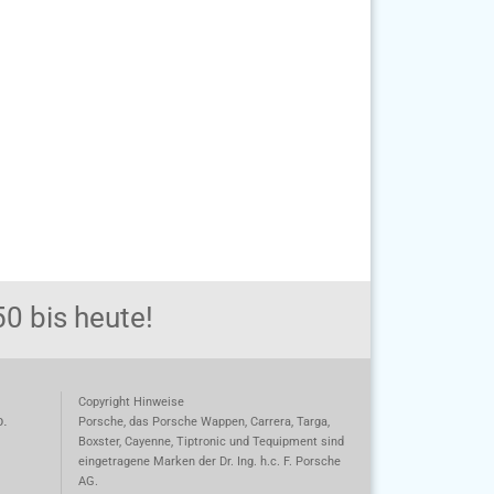
0 bis heute!
Copyright Hinweise
o.
Porsche, das Porsche Wappen, Carrera, Targa,
Boxster, Cayenne, Tiptronic und Tequipment sind
eingetragene Marken der Dr. Ing. h.c. F. Porsche
AG.