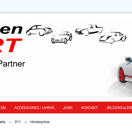
TEN
ACCESSOIRES / UHREN
JOBS
KONTAKT
BILDERGALERI
»
»
eite
911
Hinterachse