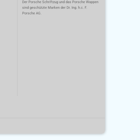
m
Der Porsche Schriftzug und das Porsche Wappen
sind geschützte Marken der Dr. Ing. h.c. F.
Porsche AG.