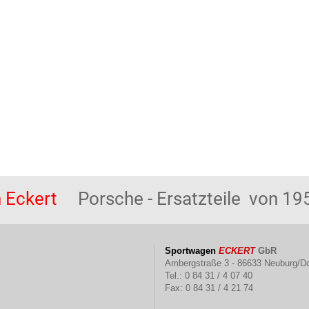
 Eckert
Porsche - Ersatzteile von 195
Sportwagen
ECKERT
GbR
Ambergstraße 3 - 86633 Neuburg/D
Tel.: 0 84 31 / 4 07 40
Fax: 0 84 31 / 4 21 74