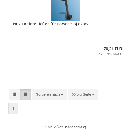
Nr.2 Fanfare Tiefton für Porsche, Bj.87-89
70,21 EUR
inkl. 19% MwSt.
Sortieren nach
pro Seite
Sortieren nach
50 pro Seite
1
1
bis
2
(von insgesamt
2
)