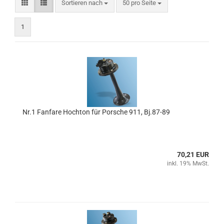
Sortieren nach
pro Seite
Sortieren nach
50 pro Seite
1
Nr.1 Fanfare Hochton für Porsche 911, Bj.87-89
70,21 EUR
inkl. 19% MwSt.