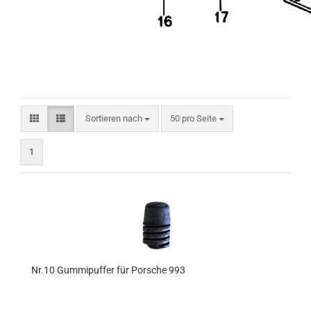
Sortieren nach
pro Seite
Sortieren nach
50 pro Seite
1
Nr.10 Gummipuffer für Porsche 993