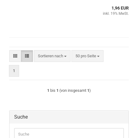
1,96 EUR
inkl. 19% MwSt.
Sortieren nach
pro Seite
Sortieren nach
50 pro Seite
1
1
bis
1
(von insgesamt
1
)
Suche
Suche