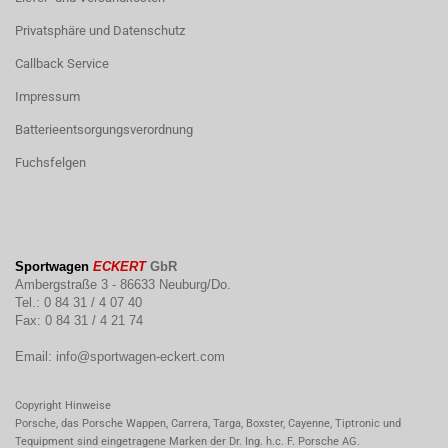
Privatsphäre und Datenschutz
Callback Service
Impressum
Batterieentsorgungsverordnung
Fuchsfelgen
Sportwagen
ECKERT
GbR
Ambergstraße 3 - 86633 Neuburg/Do.
Tel.: 0 84 31 / 4 07 40
Fax: 0 84 31 / 4 21 74
Email:
info@sportwagen-eckert.com
Copyright Hinweise
Porsche, das Porsche Wappen, Carrera, Targa, Boxster, Cayenne, Tiptronic und
Tequipment sind eingetragene Marken der Dr. Ing. h.c. F. Porsche AG.