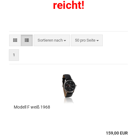
reicht!
Sortieren nach
pro Seite
Sortieren nach
50 pro Seite
1
Modell F weiß 1968
159,00 EUR