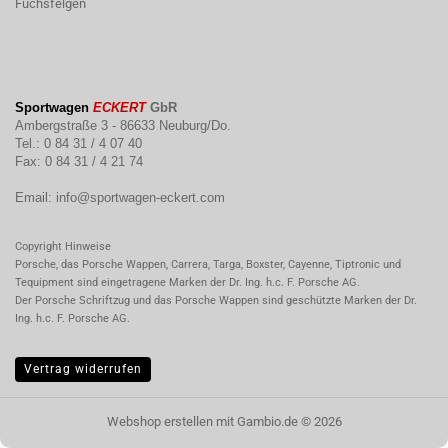
Fuchsfelgen
Sportwagen
ECKERT
GbR
Ambergstraße 3 - 86633 Neuburg/Do.
Tel.: 0 84 31 / 4 07 40
Fax: 0 84 31 / 4 21 74
Email:
info@sportwagen-eckert.com
Copyright Hinweise
Porsche, das Porsche Wappen, Carrera, Targa, Boxster, Cayenne, Tiptronic und
Tequipment sind eingetragene Marken der Dr. Ing. h.c. F. Porsche AG.
Der Porsche Schriftzug und das Porsche Wappen sind geschützte Marken der Dr.
Ing. h.c. F. Porsche AG.
Vertrag widerrufen
Webshop erstellen
mit Gambio.de © 2026