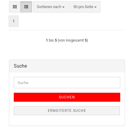
Sortieren nach
pro Seite
Sortieren nach
50 pro Seite
1
1
bis
5
(von insgesamt
5
)
Suche
Suche
SUCHEN
ERWEITERTE SUCHE