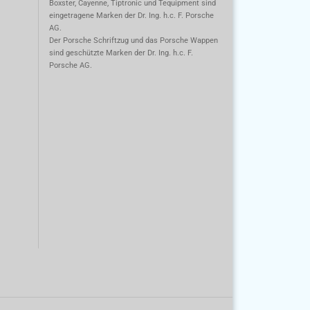
Boxster, Cayenne, Tiptronic und Tequipment sind
eingetragene Marken der Dr. Ing. h.c. F. Porsche
AG.
m
Der Porsche Schriftzug und das Porsche Wappen
sind geschützte Marken der Dr. Ing. h.c. F.
Porsche AG.