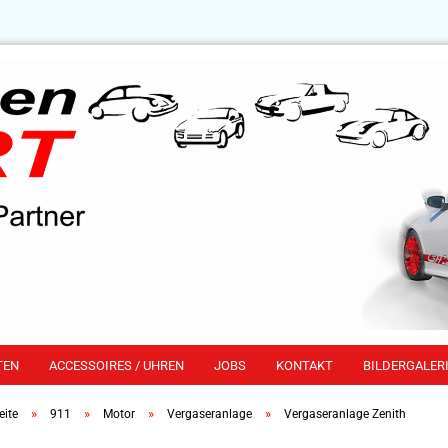
TEN
ACCESSOIRES / UHREN
JOBS
KONTAKT
BILDERGALERI
»
»
»
»
eite
911
Motor
Vergaseranlage
Vergaseranlage Zenith