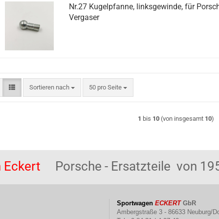
Nr.27 Kugelpfanne, linksgewinde, für Porsc
Vergaser
Sortieren nach
pro Seite
Sortieren nach
50 pro Seite
1
bis
10
(von insgesamt
10
)
 Eckert
Porsche - Ersatzteile von 195
Sportwagen
ECKERT
GbR
Ambergstraße 3 - 86633 Neuburg/D