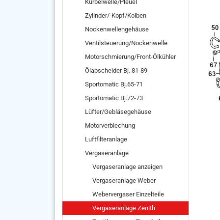
Kurbelwelle/Pleuel
Zylinder/-Kopf/Kolben
Nockenwellengehäuse
Ventilsteuerung/Nockenwelle
Motorschmierung/Front-Ölkühler
Ölabscheider Bj. 81-89
Sportomatic Bj.65-71
Sportomatic Bj.72-73
Lüfter/Gebläsegehäuse
Motorverblechung
Luftfilteranlage
Vergaseranlage
Vergaseranlage anzeigen
Vergaseranlage Weber
Webervergaser Einzelteile
Vergaseranlage Zenith