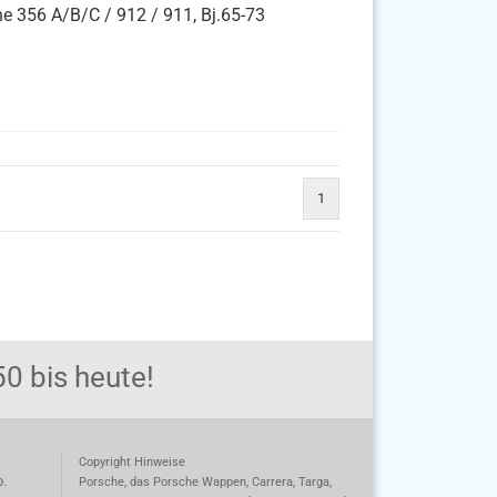
he 356 A/B/C / 912 / 911, Bj.65-73
1
0 bis heute!
Copyright Hinweise
o.
Porsche, das Porsche Wappen, Carrera, Targa,