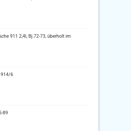
che 911 2,4l, Bj.72-73, überholt im
, 914/6
5-89