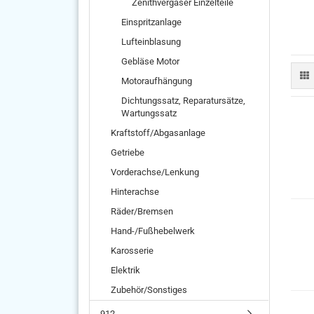
Zenithvergaser Einzelteile
Einspritzanlage
Lufteinblasung
Gebläse Motor
Motoraufhängung
Dichtungssatz, Reparatursätze,
Wartungssatz
Kraftstoff/Abgasanlage
Getriebe
Vorderachse/Lenkung
Hinterachse
Räder/Bremsen
Hand-/Fußhebelwerk
Karosserie
Elektrik
Zubehör/Sonstiges
912