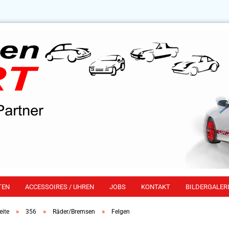
TEN
ACCESSOIRES / UHREN
JOBS
KONTAKT
BILDERGALERI
»
»
»
eite
356
Räder/Bremsen
Felgen