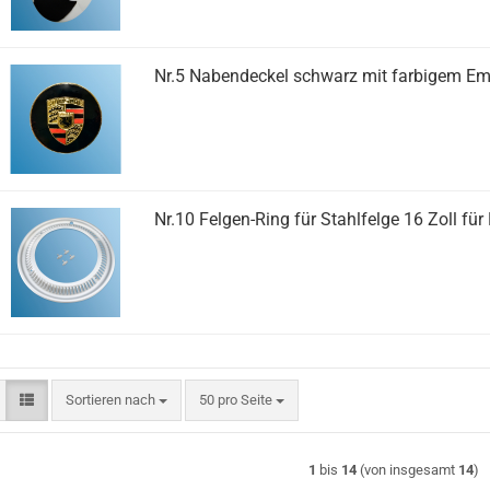
Nr.5 Nabendeckel schwarz mit farbigem Em
Nr.10 Felgen-Ring für Stahlfelge 16 Zoll für
Sortieren nach
pro Seite
Sortieren nach
50 pro Seite
1
bis
14
(von insgesamt
14
)