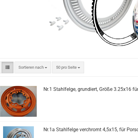
Sortieren nach
pro Seite
Sortieren nach
50 pro Seite
Nr.1 Stahlfelge, grundiert, Größe 3.25x16 f
Nr.1a Stahlfelge verchromt 4,5x15, für Por