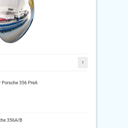
1
ür Porsche 356 PreA
sche 356A/B