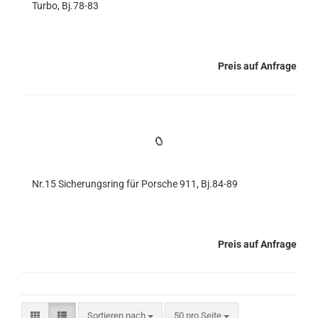
Turbo, Bj.78-83
Preis auf Anfrage
Nr.15 Sicherungsring für Porsche 911, Bj.84-89
Preis auf Anfrage
Sortieren nach
pro Seite
Sortieren nach
50 pro Seite