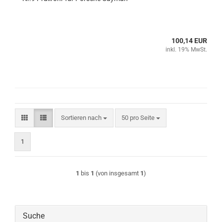
100,14 EUR
inkl. 19% MwSt.
Sortieren nach
pro Seite
Sortieren nach
50 pro Seite
1
1
bis
1
(von insgesamt
1
)
Suche