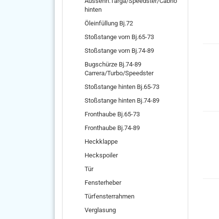
Aussenh.Targa/Speedster/Cabrio
hinten
Öleinfüllung Bj.72
Stoßstange vorn Bj.65-73
Stoßstange vorn Bj.74-89
Bugschürze Bj.74-89
Carrera/Turbo/Speedster
Stoßstange hinten Bj.65-73
Stoßstange hinten Bj.74-89
Fronthaube Bj.65-73
Fronthaube Bj.74-89
Heckklappe
Heckspoiler
Tür
Fensterheber
Türfensterrahmen
Verglasung