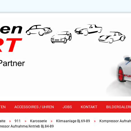
TEN
ACCESSOIRES / UHREN
JOBS
KONTAKT
BILDERGALERI
»
»
»
»
eite
911
Karosserie
Klimaanlage Bj.69-89
Kompressor Aufnahm
essor Aufnahme/Antrieb Bj.84-89