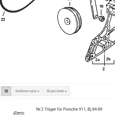
Sortieren nach
pro Seite
Sortieren nach
50 pro Seite
Nr.2 Träger für Porsche 911, Bj.84-89