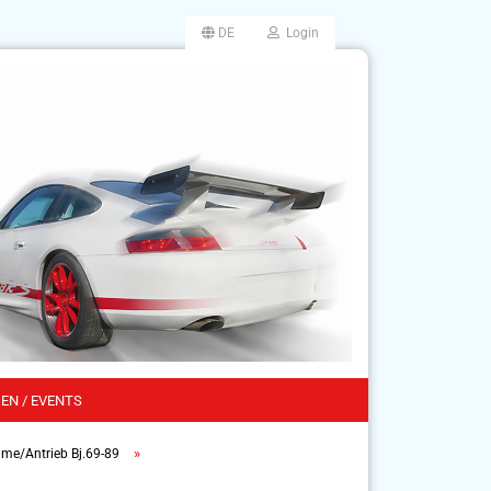
DE
Login
EN / EVENTS
»
e/Antrieb Bj.69-89