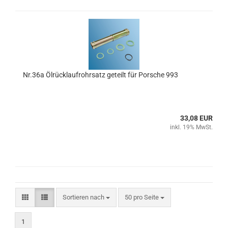
Nr.36a Ölrücklaufrohrsatz geteilt für Porsche 993
33,08 EUR
inkl. 19% MwSt.
Sortieren nach
pro Seite
Sortieren nach
50 pro Seite
1