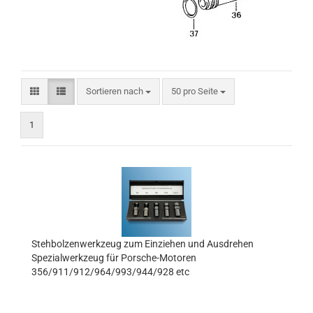
Sortieren nach
pro Seite
Sortieren nach
50 pro Seite
1
Stehbolzenwerkzeug zum Einziehen und Ausdrehen
Spezialwerkzeug für Porsche-Motoren
356/911/912/964/993/944/928 etc