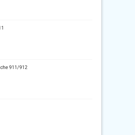
11
rsche 911/912