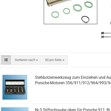
Sortieren nach
pro Seite
Sortieren nach
50 pro Seite
Stehbolzenwerkzeug zum Einziehen und Au
Porsche-Motoren 356/911/912/964/993/94
Nr.3 Stiftschraube oben für Porsche 911, Bj