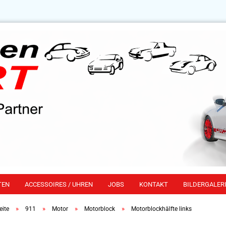
TEN
ACCESSOIRES / UHREN
JOBS
KONTAKT
BILDERGALERI
»
»
»
»
eite
911
Motor
Motorblock
Motorblockhälfte links