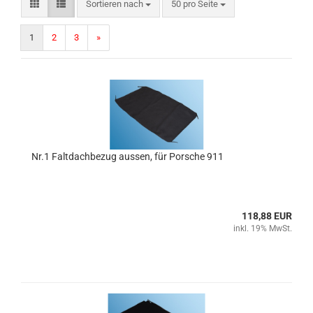
Sortieren nach
pro Seite
Sortieren nach
50 pro Seite
1
2
3
»
Nr.1 Faltdachbezug aussen, für Porsche 911
118,88 EUR
inkl. 19% MwSt.