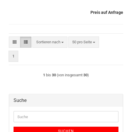
Preis auf Anfrage
Sortieren nach
pro Seite
Sortieren nach
50 pro Seite
1
1
bis
30
(von insgesamt
30
)
Suche
Suche
SUCHEN