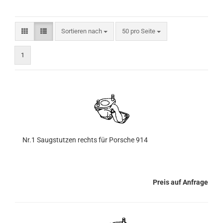
Sortieren nach
pro Seite
Sortieren nach
50 pro Seite
1
Nr.1 Saugstutzen rechts für Porsche 914
Preis auf Anfrage