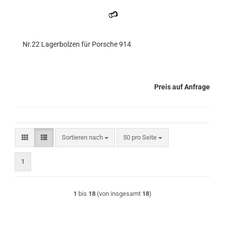
Nr.22 Lagerbolzen für Porsche 914
Preis auf Anfrage
Sortieren nach
pro Seite
Sortieren nach
50 pro Seite
1
1
bis
18
(von insgesamt
18
)