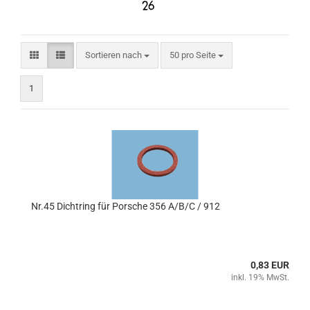
Sortieren nach
pro Seite
Sortieren nach
50 pro Seite
1
Nr.45 Dichtring für Porsche 356 A/B/C / 912
0,83 EUR
inkl. 19% MwSt.