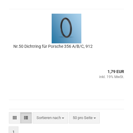
Nr.50 Dichtring für Porsche 356 A/B/C, 912
1,79 EUR
inkl. 19% MwSt.
Sortieren nach
pro Seite
Sortieren nach
50 pro Seite
1