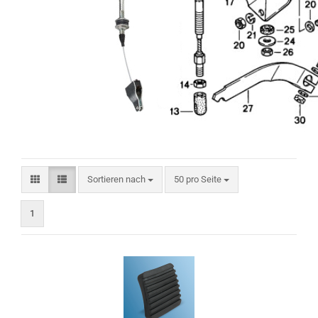
Sortieren nach
pro Seite
Sortieren nach
50 pro Seite
1