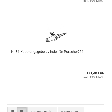
inkl. 19% MwSt.
Nr.31 Kupplungsgeberzylinder für Porsche 924
171,36 EUR
inkl. 19% MwSt.
Sortieren nach
pro Seite
Sortieren nach
50 pro Seite