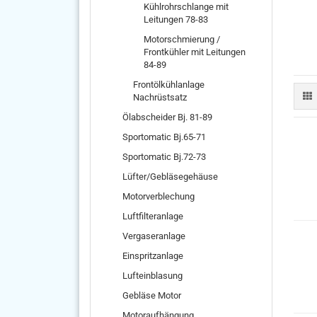
Kühlrohrschlange mit
Leitungen 78-83
Motorschmierung /
Frontkühler mit Leitungen
84-89
Frontölkühlanlage
Nachrüstsatz
Ölabscheider Bj. 81-89
Sportomatic Bj.65-71
Sportomatic Bj.72-73
Lüfter/Gebläsegehäuse
Motorverblechung
Luftfilteranlage
Vergaseranlage
Einspritzanlage
Lufteinblasung
Gebläse Motor
Motoraufhängung