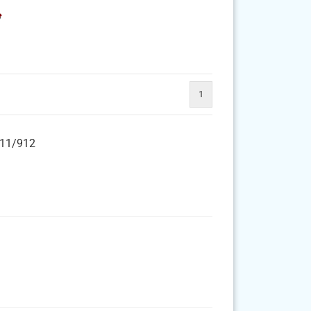
1
911/912