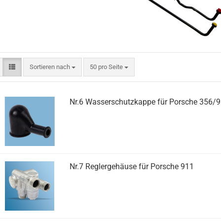
Sortieren nach
pro Seite
Sortieren nach
50 pro Seite
Nr.6 Wasserschutzkappe für Porsche 356/
Nr.7 Reglergehäuse für Porsche 911