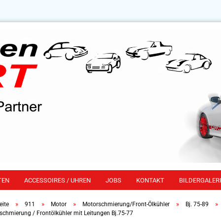
TEN
ACCESSOIRES / UHREN
JOBS
KONTAKT
BILDERGALERI
»
»
»
»
»
eite
911
Motor
Motorschmierung/Front-Ölkühler
Bj. 75-89
schmierung / Frontölkühler mit Leitungen Bj.75-77