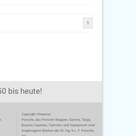
1
0 bis heute!
Copyright Hinweise
o.
Porsche, das Porsche Wappen, Carrera, Targa,
Boxster, Cayenne, Tiptronic und Tequipment sind
eingetragene Marken der Dr. Ing. h.c. F. Porsche