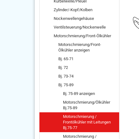
Kurbelwelle/Pleuel
Zylinder/-Kopf/Kolben
Nockenwellengehäuse
Ventilsteuerung/Nockenwelle
Motorschmierung/Front-Ölkühler
Motorschmierung/Front-
Ölkühler anzeigen
Bj. 65-71
Bj. 72
Bj. 73-74
Bj. 75-89
Bj. 75-89 anzeigen
Motorschmierung/Ölkühler
Bj.75-89
Motorschmierung /
Frontölkühler mit Leitungen
Bj.75-77
Motorschmierung /