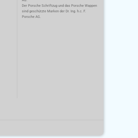
AG.
m
Der Porsche Schriftzug und das Porsche Wappen
sind geschützte Marken der Dr. Ing. h.c. F.
Porsche AG.