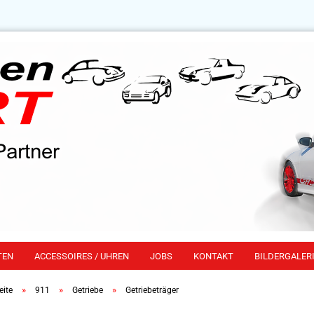
TEN
ACCESSOIRES / UHREN
JOBS
KONTAKT
BILDERGALERI
»
»
»
eite
911
Getriebe
Getriebeträger