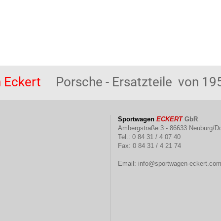
 Eckert
Porsche - Ersatzteile von 195
Sportwagen
ECKERT
GbR
Ambergstraße 3 - 86633 Neuburg/D
Tel.: 0 84 31 / 4 07 40
Fax: 0 84 31 / 4 21 74
Email:
info@sportwagen-eckert.co