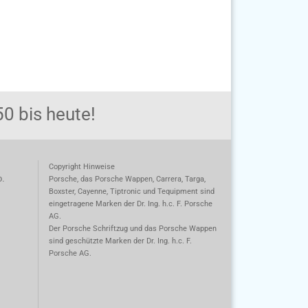
0 bis heute!
Copyright Hinweise
o.
Porsche, das Porsche Wappen, Carrera, Targa,
Boxster, Cayenne, Tiptronic und Tequipment sind
eingetragene Marken der Dr. Ing. h.c. F. Porsche
AG.
m
Der Porsche Schriftzug und das Porsche Wappen
sind geschützte Marken der Dr. Ing. h.c. F.
Porsche AG.