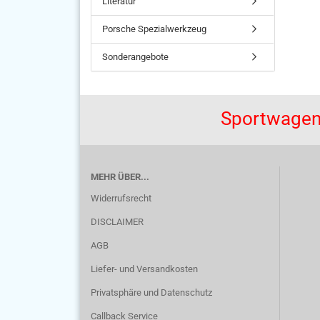
Literatur
Porsche Spezialwerkzeug
Sonderangebote
Sportwagen
MEHR ÜBER...
Widerrufsrecht
DISCLAIMER
AGB
Liefer- und Versandkosten
Privatsphäre und Datenschutz
Callback Service