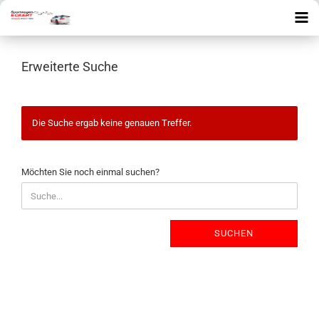
Erweiterte Suche
Die Suche ergab keine genauen Treffer.
MÖCHTEN
Möchten Sie noch einmal suchen?
SIE
NOCH
EINMAL
SUCHEN?
SUCHEN