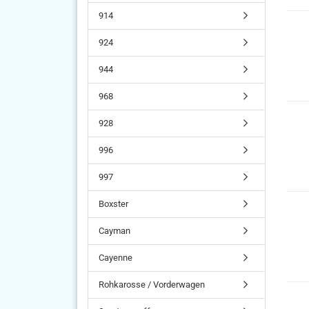
914
924
944
968
928
996
997
Boxster
Cayman
Cayenne
Rohkarosse / Vorderwagen