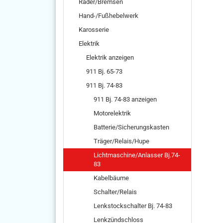
Räder/Bremsen
Hand-/Fußhebelwerk
Karosserie
Elektrik
Elektrik anzeigen
911 Bj. 65-73
911 Bj. 74-83
911 Bj. 74-83 anzeigen
Motorelektrik
Batterie/Sicherungskasten
Träger/Relais/Hupe
Lichtmaschine/Anlasser Bj.74-
83
Kabelbäume
Schalter/Relais
Lenkstockschalter Bj. 74-83
Lenkzündschloss