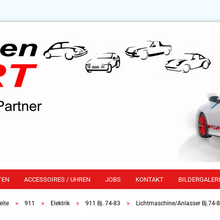
TEN
ACCESSOIRES / UHREN
JOBS
KONTAKT
BILDERGALERI
»
»
»
»
eite
911
Elektrik
911 Bj. 74-83
Lichtmaschine/Anlasser Bj.74-