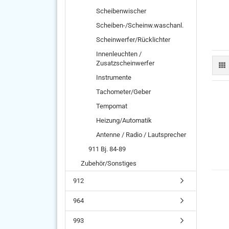
Scheibenwischer
Scheiben-/Scheinw.waschanl.
Scheinwerfer/Rücklichter
Innenleuchten /
Zusatzscheinwerfer
Instrumente
Tachometer/Geber
Tempomat
Heizung/Automatik
Antenne / Radio / Lautsprecher
911 Bj. 84-89
Zubehör/Sonstiges
912
964
993