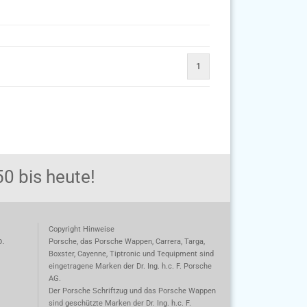
1
0 bis heute!
Copyright Hinweise
o.
Porsche, das Porsche Wappen, Carrera, Targa,
Boxster, Cayenne, Tiptronic und Tequipment sind
eingetragene Marken der Dr. Ing. h.c. F. Porsche
AG.
m
Der Porsche Schriftzug und das Porsche Wappen
sind geschützte Marken der Dr. Ing. h.c. F.