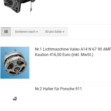
Sortieren nach
pro Seite
Sortieren nach
50 pro Seite
Nr.1 Lichtmaschine Valeo A14 N 67 90 AMP, 
Kaution 416,50 Euro (inkl. MwSt.)
Nr.2 Halter für Porsche 911