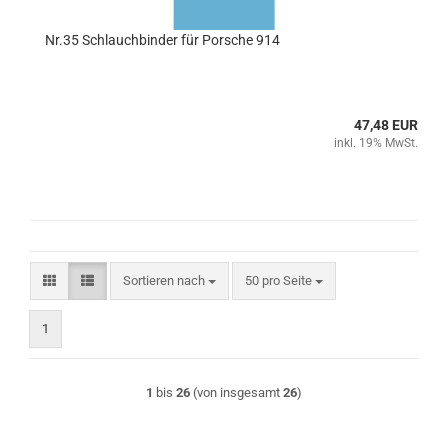
Nr.35 Schlauchbinder für Porsche 914
47,48 EUR
inkl. 19% MwSt.
Sortieren nach
pro Seite
Sortieren nach
50 pro Seite
1
1
bis
26
(von insgesamt
26
)