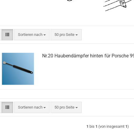
Sortieren nach
pro Seite
Sortieren nach
50 pro Seite
Nr.20 Haubendämpfer hinten für Porsche 9
Sortieren nach
pro Seite
Sortieren nach
50 pro Seite
1
bis
1
(von insgesamt
1
)