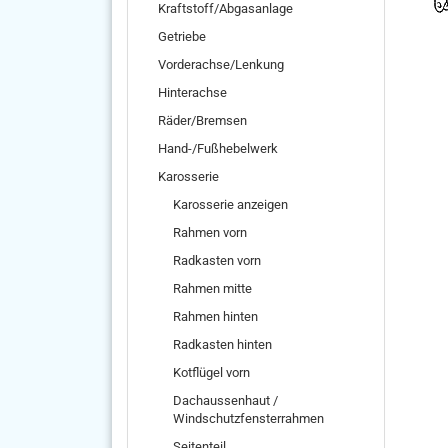
Kraftstoff/Abgasanlage
Getriebe
Vorderachse/Lenkung
Hinterachse
Räder/Bremsen
Hand-/Fußhebelwerk
Karosserie
Karosserie anzeigen
Rahmen vorn
Radkasten vorn
Rahmen mitte
Rahmen hinten
Radkasten hinten
Kotflügel vorn
Dachaussenhaut /
Windschutzfensterrahmen
Seitenteil