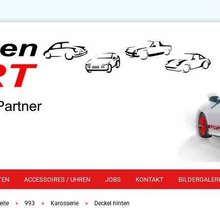
TEN
ACCESSOIRES / UHREN
JOBS
KONTAKT
BILDERGALERI
»
»
»
eite
993
Karosserie
Deckel hinten