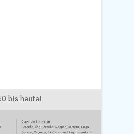
0 bis heute!
Copyright Hinweise
o.
Porsche, das Porsche Wappen, Carrera, Targa,
Boxster, Cayenne, Tiptronic und Tequipment sind