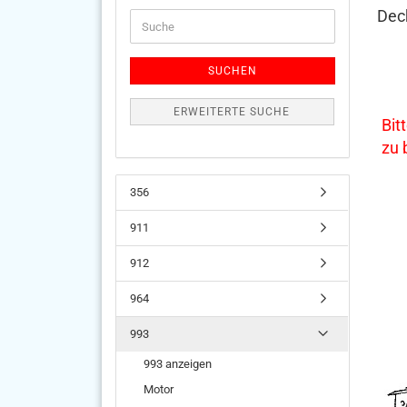
Dec
Suche
SUCHEN
ERWEITERTE SUCHE
Bit
zu
356
911
912
964
993
993 anzeigen
Motor