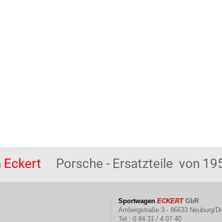
 Eckert
Porsche - Ersatzteile von 195
Sportwagen
ECKERT
GbR
Ambergstraße 3 - 86633 Neuburg/D
Tel.: 0 84 31 / 4 07 40