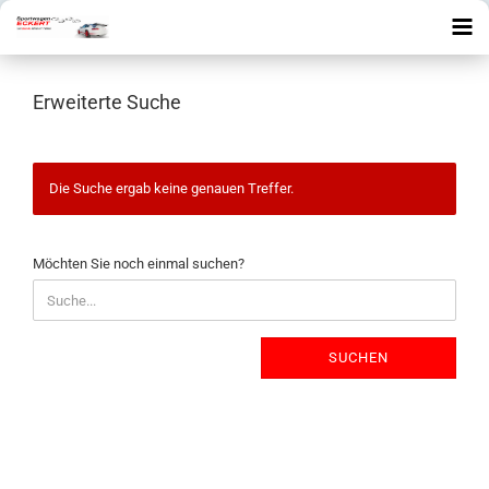
Erweiterte Suche
Die Suche ergab keine genauen Treffer.
MÖCHTEN
Möchten Sie noch einmal suchen?
SIE
NOCH
EINMAL
SUCHEN?
SUCHEN