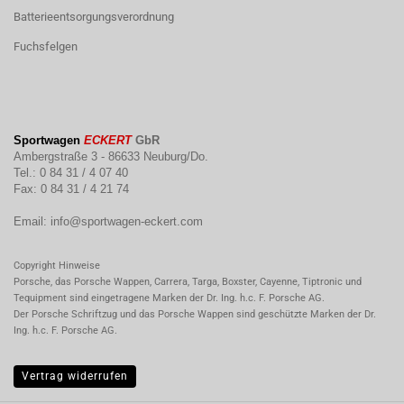
Batterieentsorgungsverordnung
Fuchsfelgen
Sportwagen
ECKERT
GbR
Ambergstraße 3 - 86633 Neuburg/Do.
Tel.: 0 84 31 / 4 07 40
Fax: 0 84 31 / 4 21 74
Email:
info@sportwagen-eckert.com
Copyright Hinweise
Porsche, das Porsche Wappen, Carrera, Targa, Boxster, Cayenne, Tiptronic und
Tequipment sind eingetragene Marken der Dr. Ing. h.c. F. Porsche AG.
Der Porsche Schriftzug und das Porsche Wappen sind geschützte Marken der Dr.
Ing. h.c. F. Porsche AG.
Vertrag widerrufen