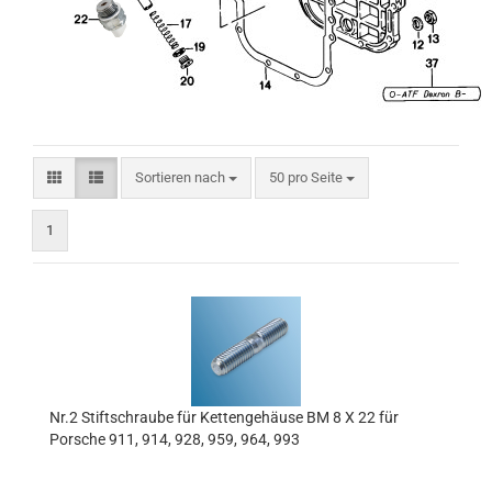
Sortieren nach
pro Seite
Sortieren nach
50 pro Seite
1
Nr.2 Stiftschraube für Kettengehäuse BM 8 X 22 für
Porsche 911, 914, 928, 959, 964, 993