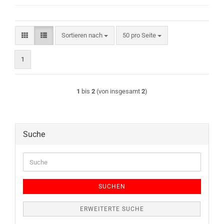
Sortieren nach
pro Seite
Sortieren nach
50 pro Seite
1
1
bis
2
(von insgesamt
2
)
Suche
Suche
SUCHEN
ERWEITERTE SUCHE