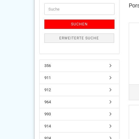
Por
Suche
SUCHEN
ERWEITERTE SUCHE
356
911
912
964
993
914
924