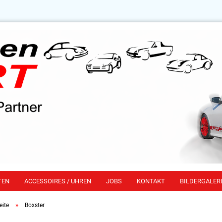
TEN
ACCESSOIRES / UHREN
JOBS
KONTAKT
BILDERGALERI
»
eite
Boxster