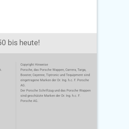
0 bis heute!
Copyright Hinweise
o.
Porsche, das Porsche Wappen, Carrera, Targa,
Boxster, Cayenne, Tiptronic und Tequipment sind
eingetragene Marken der Dr. Ing. h.c. F. Porsche
AG.
m
Der Porsche Schriftzug und das Porsche Wappen
sind geschützte Marken der Dr. Ing. h.c. F.
Porsche AG.