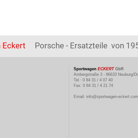
 Eckert
Porsche - Ersatzteile von 195
Sportwagen
ECKERT
GbR
Ambergstraße 3 - 86633 Neuburg/D
Tel.: 0 84 31 / 4 07 40
Fax: 0 84 31 / 4 21 74
Email:
info@sportwagen-eckert.co