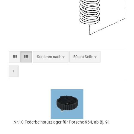
Sortieren nach
pro Seite
Sortieren nach
50 pro Seite
1
Nr.10 Federbeinstützlager für Porsche 964, ab Bj. 91