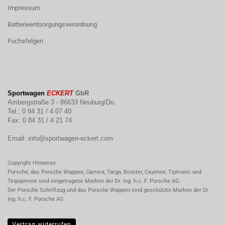
Impressum
Batterieentsorgungsverordnung
Fuchsfelgen
Sportwagen
ECKERT
GbR
Ambergstraße 3 - 86633 Neuburg/Do.
Tel.: 0 84 31 / 4 07 40
Fax: 0 84 31 / 4 21 74
Email:
info@sportwagen-eckert.com
Copyright Hinweise
Porsche, das Porsche Wappen, Carrera, Targa, Boxster, Cayenne, Tiptronic und
Tequipment sind eingetragene Marken der Dr. Ing. h.c. F. Porsche AG.
Der Porsche Schriftzug und das Porsche Wappen sind geschützte Marken der Dr.
Ing. h.c. F. Porsche AG.
Vertrag widerrufen