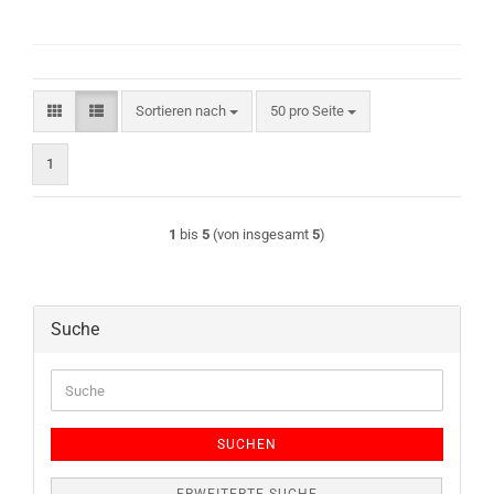
Sortieren nach
pro Seite
Sortieren nach
50 pro Seite
1
1
bis
5
(von insgesamt
5
)
Suche
Suche
SUCHEN