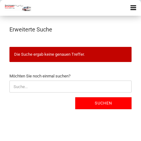
Erweiterte Suche
Die Suche ergab keine genauen Treffer.
MÖCHTEN
Möchten Sie noch einmal suchen?
SIE
NOCH
EINMAL
SUCHEN?
SUCHEN